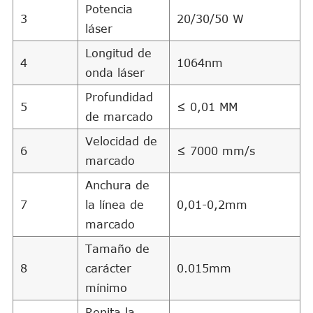
Potencia
3
20/30/50 W
láser
Longitud de
4
1064nm
onda láser
Profundidad
5
≤ 0,01 MM
de marcado
Velocidad de
6
≤ 7000 mm/s
marcado
Anchura de
7
la línea de
0,01-0,2mm
marcado
Tamaño de
8
carácter
0.015mm
mínimo
Repita la