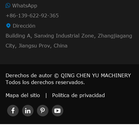
WhatsApp
+86-139-622-92-365

Dirección
Building A, Sanxing Industrial Zone, Zhangjiagang
City, Jiangsu Prov, China
Derechos de autor ©
QING CHEN YU MACHINERY
Todos los derechos reservados.
Mapa del sitio
|
Política de privacidad