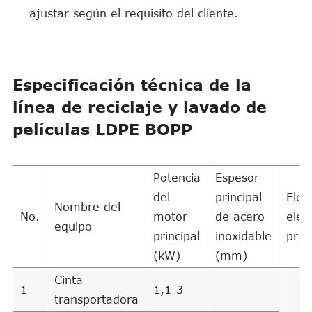
ajustar según el requisito del cliente.
Especificación técnica de la
línea de reciclaje y lavado de
películas LDPE BOPP
Potencia
Espesor
del
principal
Ele
Nombre del
No.
motor
de acero
eléc
equipo
principal
inoxidable
prin
(kW)
(mm)
Cinta
1
1,1-3
transportadora