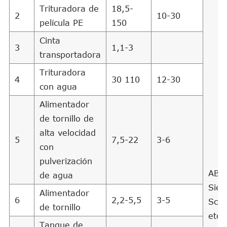
Trituradora de
18,5-
2
10-30
película PE
150
Cinta
3
1,1-3
transportadora
Trituradora
4
30 110
12-30
con agua
Alimentador
de tornillo de
alta velocidad
5
7,5-22
3-6
con
pulverización
ABB
de agua
Sie
Alimentador
6
2,2-5,5
3-5
Schn
de tornillo
etc
Tanque de