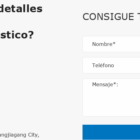
etalles
CONSIGUE
stico?
angjiagang City,