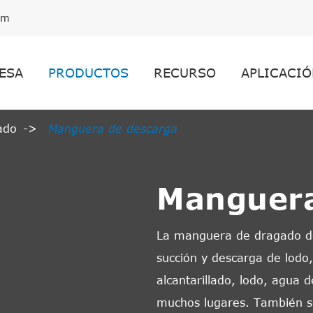
om
ESA
PRODUCTOS
RECURSO
APLICACIÓ
ado
Manguera de descarga
Manguera
La manguera de dragado d
succión y descarga de lodo,
alcantarillado, lodo, agua
muchos lugares. También se