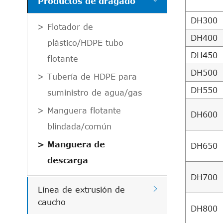
Productos de dragado
DH300
Flotador de
DH400
plástico/HDPE tubo
DH450
flotante
DH500
Tubería de HDPE para
DH550
suministro de agua/gas
Manguera flotante
DH600
blindada/común
Manguera de
DH650
descarga
DH700

Línea de extrusión de
caucho
DH800