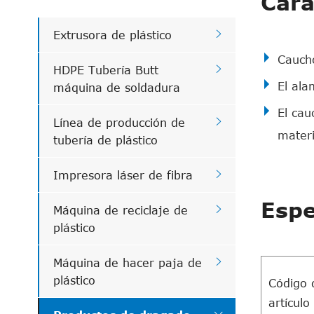
Cara

Extrusora de plástico
Caucho

HDPE Tubería Butt
El ala
máquina de soldadura
El cau

Línea de producción de
materi
tubería de plástico

Impresora láser de fibra
Espe

Máquina de reciclaje de
plástico

Máquina de hacer paja de
plástico
Código 
artículo
