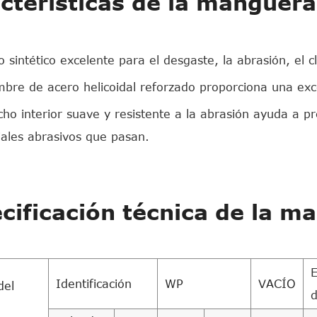
cterísticas de la manguer
 sintético excelente para el desgaste, la abrasión, el c
mbre de acero helicoidal reforzado proporciona una exce
cho interior suave y resistente a la abrasión ayuda a pr
ales abrasivos que pasan.
cificación técnica de la m
E
Identificación
WP
VACÍO
del
d