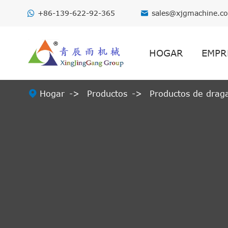
+86-139-622-92-365
sales@xjgmachine.c

HOGAR
EMPR

Hogar
Productos
Productos de drag