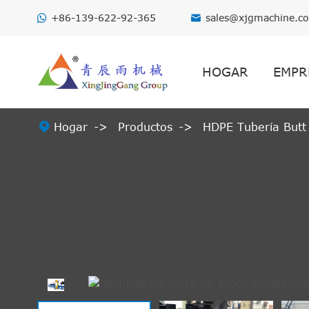
+86-139-622-92-365
sales@xjgmachine.c

HOGAR
EMPR

Hogar
Productos
HDPE Tubería Butt