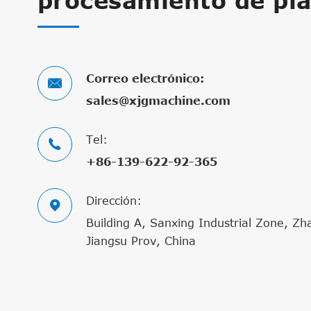
procesamiento de plá
Correo electrónico:

sales@xjgmachine.com
Tel:

+86-139-622-92-365
Dirección:

Building A, Sanxing Industrial Zone, Zh
Jiangsu Prov, China