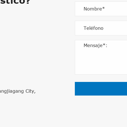
stico?
angjiagang City,