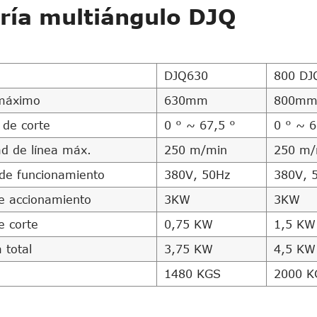
ría multiángulo DJQ
DJQ630
800 DJ
máximo
630mm
800m
 de corte
0 ° ~ 67,5 °
0 ° ~ 6
ad de línea máx.
250 m/min
250 m/
 de funcionamiento
380V, 50Hz
380V, 
e accionamiento
3KW
3KW
e corte
0,75 KW
1,5 KW
 total
3,75 KW
4,5 KW
1480 KGS
2000 K