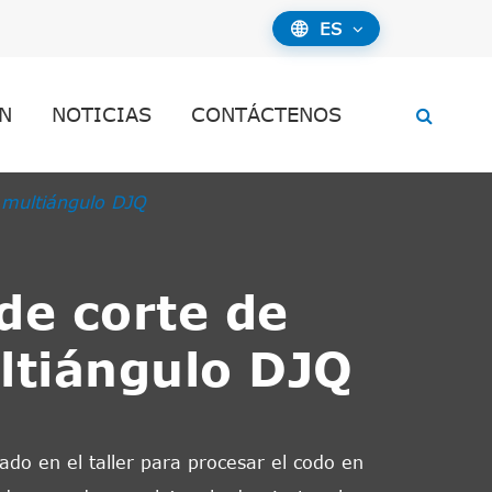
ES

N
NOTICIAS
CONTÁCTENOS
 multiángulo DJQ
de corte de
ltiángulo DJQ
:
zado en el taller para procesar el codo en