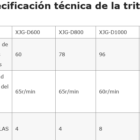
cificación técnica de la tr
XJG-D600
XJG-D800
XJG-D1000
 de
s
60
78
96
s
ad
 del
65r/min
65r/min
60r/min
LAS
4
4
8