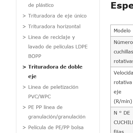
Espe
de plástico
Trituradora de eje único
Trituradora horizontal
Modelo
Línea de reciclaje y
Número
lavado de películas LDPE
cuchilla
BOPP
rotativa
Trituradora de doble
Velocid
eje
rotativa
Línea de peletización
eje
PVC/WPC
(R/min)
PE PP línea de
N ° DE
granulación/granulación
CUCHIL
Película de PE/PP bolsa
fijas