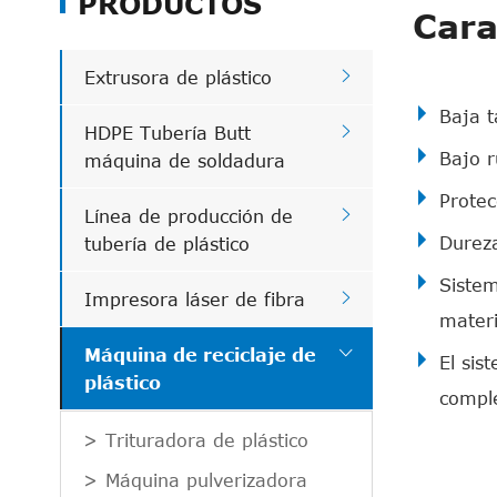
PRODUCTOS
Cara

Extrusora de plástico
Baja t

HDPE Tubería Butt
Bajo r
máquina de soldadura
Protec

Línea de producción de
Dureza
tubería de plástico
Sistem

Impresora láser de fibra
materi

Máquina de reciclaje de
El sis
plástico
comple
Trituradora de plástico
Máquina pulverizadora