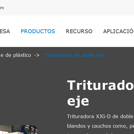
om
ESA
PRODUCTOS
RECURSO
APLICACIÓ
e de plástico
Trituradora de doble eje
Triturado
eje
Trituradora XJG-D de doble 
blandos y cauchos como, pel