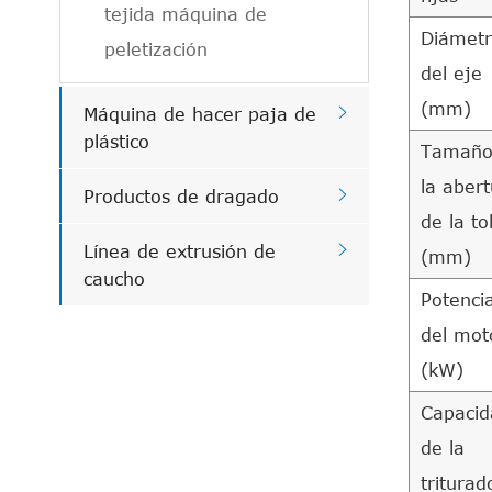
tejida máquina de
Diámet
peletización
del eje
(mm)

Máquina de hacer paja de
plástico
Tamaño
la aber

Productos de dragado
de la to

Línea de extrusión de
(mm)
caucho
Potenci
del mot
(kW)
Capacid
de la
triturad