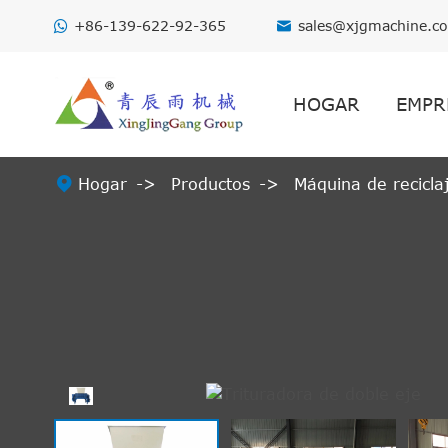
+86-139-622-92-365
sales@xjgmachine.c

HOGAR
EMPR

Hogar
Productos
Máquina de reciclaj