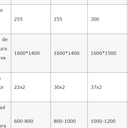
ro
255
255
300
 de
tura
1600*1400
1600*1400
1600*1500
lva
a
or
22x2
30x2
37x2
ad
600-800
800-1000
1000-1200
ora